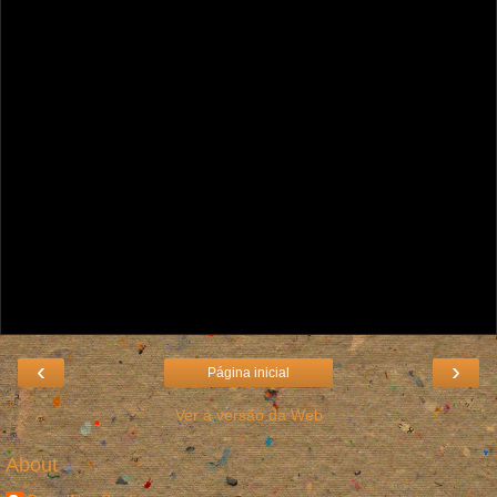
‹
›
Página inicial
Ver a versão da Web
About